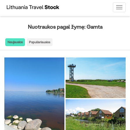
Toggl
Navig
Nuotraukos pagal žymę: Gamta
Naujausios
Populiariausios